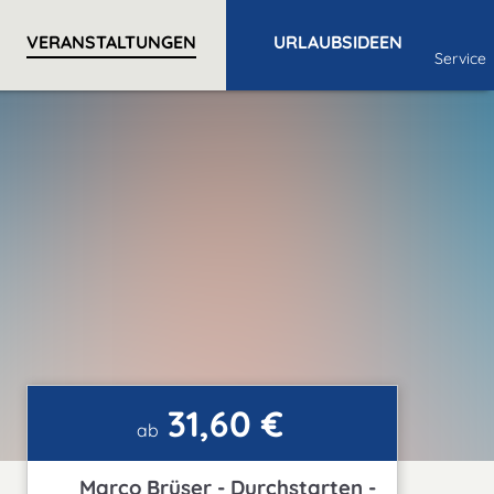
VERANSTALTUNGEN
URLAUBSIDEEN
Service
31,60 €
ab
Marco Brüser - Durchstarten -