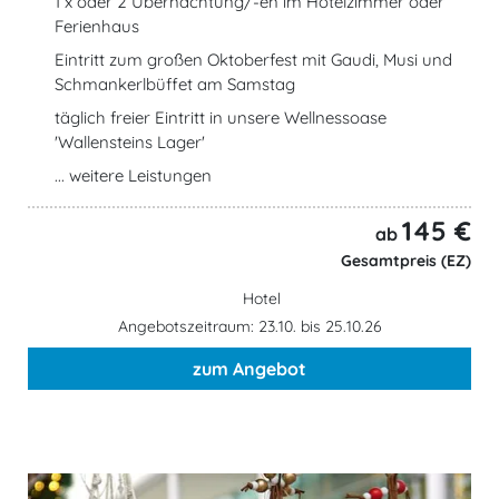
1 x oder 2 Übernachtung/-en im Hotelzimmer oder
Ferienhaus
Eintritt zum großen Oktoberfest mit Gaudi, Musi und
Schmankerlbüffet am Samstag
täglich freier Eintritt in unsere Wellnessoase
'Wallensteins Lager'
... weitere Leistungen
145 €
ab
Gesamtpreis (EZ)
Hotel
Angebotszeitraum: 23.10. bis 25.10.26
zum Angebot