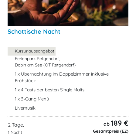
Schottische Nacht
Kurzurlaubsangebot
Ferienpark Retgendorf,
Dobin am See (OT Retgendorf)
1 x Übernachtung im Doppelzimmer inklusive
Frühstück
1 x 4 Tasts der besten Single Malts
1 x 3-Gang Menü
Livemusik
189 €
ab
2 Tage,
Gesamtpreis (EZ)
1 Nacht