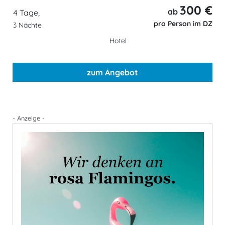
300 €
ab
4 Tage,
pro Person im DZ
3 Nächte
Hotel
zum Angebot
- Anzeige -