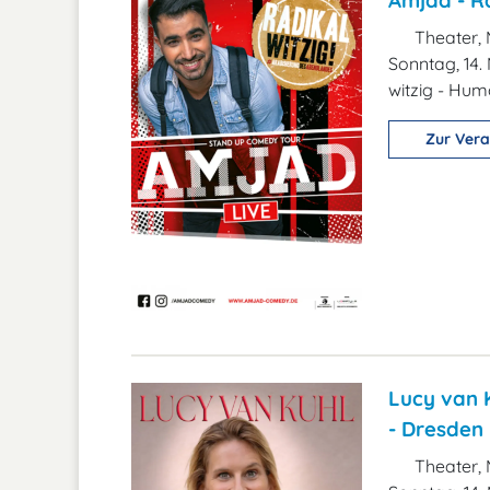
Amjad - Ra
Theater, 
Sonntag, 14.
witzig - Hu
Zur Vera
Lucy van K
- Dresden
Theater, 