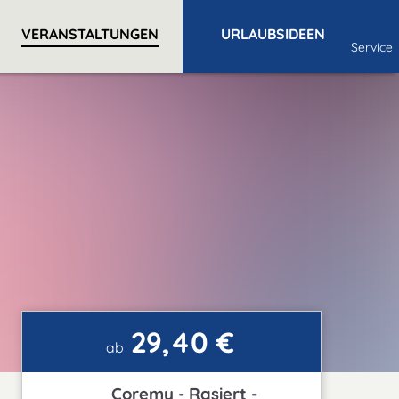
VERANSTALTUNGEN
URLAUBSIDEEN
Service
29,40 €
ab
Coremy - Rasiert -