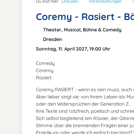
Du bist hier:
Dresden
Veranstaltungen
Coremy - Rasiert - B
Theater, Musical, Bühne & Comedy
Dresden
Sonntag, 11. April 2027, 19:00 Uhr
Comedy
Coremy
Rasiert
Coremy RASIERT - wenn es sein muss, auch si
Aber lieber singt sie: von ihrem Leben als
oder den Widersprüchen der Generation Z.
Ihre Texte sind rotzfrech, poetisch und schre
Sich selbst begleitend am Klavier, der Gitarr
Stimme über die brennenden Fragen einer ju
Praktikum oder werde ich einfach berühmt? 