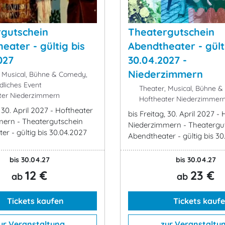
gutschein
Theatergutschein
eater - gültig bis
Abendtheater - gült
027
30.04.2027 -
Niederzimmern
 Musical, Bühne & Comedy,
dliches Event
Theater, Musical, Bühne 
ter Niederzimmern
Hoftheater Niederzimmer
, 30. April 2027 - Hoftheater
bis Freitag, 30. April 2027 -
ern - Theatergutschein
Niederzimmern - Theatergu
er - gültig bis 30.04.2027
Abendtheater - gültig bis 3
bis 30.04.27
bis 30.04.27
12 €
23 €
ab
ab
Tickets kaufen
Tickets kauf
ur Veranstaltung
zur Veranstaltu