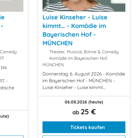
ie
Luise Kinseher - Luise
-
kimmt… - Komödie im
Bayerischen Hof -
MÜNCHEN
& Comedy
Theater, Musical, Bühne & Comedy
RT
Komödie im Bayerischen Hof,
MÜNCHEN
 bis
Donnerstag, 6. August 2026 - Komödie
im Bayerischen Hof - MÜNCHEN -
RT -
Luise Kinseher - Luise kimmt…
atische
06.08.2026
(heute)
25 €
ab
eute)
Tickets kaufen