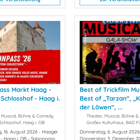
ass Markt Haag -
Best of Trickfilm Mu
Schlosshof - Haag i.
Best of „Tarzan“, „
der Löwen“, ...
 Musical, Bühne & Comedy
Theater, Musical, Bühne 
chlosshof, Haag i. OB
Großes Kulturhaus, BAD 
g, 16. August 2026 - Haager
Donnerstag, 6. August 2026
 - Haag i. OB - Saisonpass
Donnerstag, 3. Dezember 2