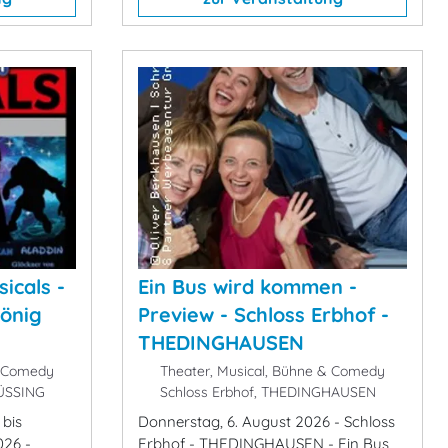
sicals -
Ein Bus wird kommen -
König
Preview - Schloss Erbhof -
THEDINGHAUSEN
& Comedy
Theater, Musical, Bühne & Comedy
FÜSSING
Schloss Erbhof, THEDINGHAUSEN
 bis
Donnerstag, 6. August 2026 - Schloss
026 -
Erbhof - THEDINGHAUSEN - Ein Bus