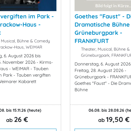
vergiften im Park -
Goethes "Faust" - D
rackow-Haus -
Dramatische Bühne 
R
Grüneburgpark -
FRANKFURT
 Musical, Bühne & Comedy
rackow-Haus, WEIMAR
Theater, Musical, Bühne 
Grüneburgpark, FRANKFU
, 6. August 2026 bis
5. November 2026 - Kirms-
Donnerstag, 6. August 2026
aus - WEIMAR - Tauben
Freitag, 28. August 2026 -
im Park - Tauben vergiften
Grüneburgpark - FRANKFU
Weimarer Kabarett
Goethes "Faust" - Die Dram
Bühne
08. bis 15.11.26
(heute)
06.08. bis 28.08.26
(h
26 €
19,50 €
ab
ab