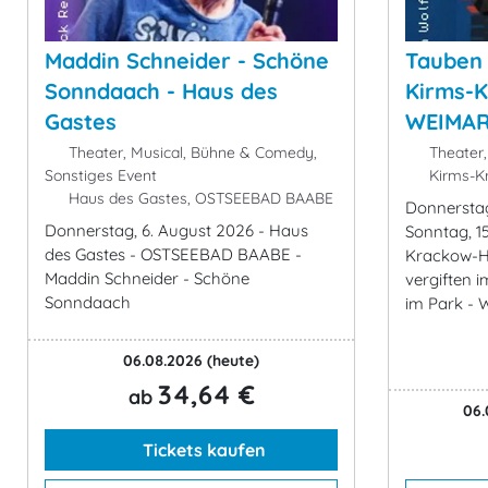
Maddin Schneider - Schöne
Tauben 
Sonndaach - Haus des
Kirms-K
Gastes
WEIMA
Theater, Musical, Bühne & Comedy,
Theater,
Sonstiges Event
Kirms-K
Haus des Gastes, OSTSEEBAD BAABE
Donnerstag
Donnerstag, 6. August 2026 - Haus
Sonntag, 1
des Gastes - OSTSEEBAD BAABE -
Krackow-H
Maddin Schneider - Schöne
vergiften 
Sonndaach
im Park - 
06.08.2026
(heute)
34,64 €
ab
06.
Tickets kaufen