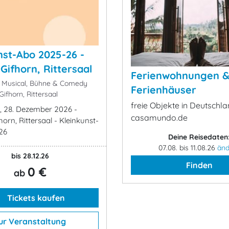
nst-Abo 2025-26 -
Gifhorn, Rittersaal
Ferienwohnungen 
 Musical, Bühne & Comedy
Ferienhäuser
ifhorn, Rittersaal
freie Objekte in Deutschla
, 28. Dezember 2026 -
casamundo.de
horn, Rittersaal - Kleinkunst-
26
Deine Reisedaten
07.08. bis 11.08.26
änd
bis 28.12.26
Finden
0 €
ab
Tickets kaufen
ur Veranstaltung