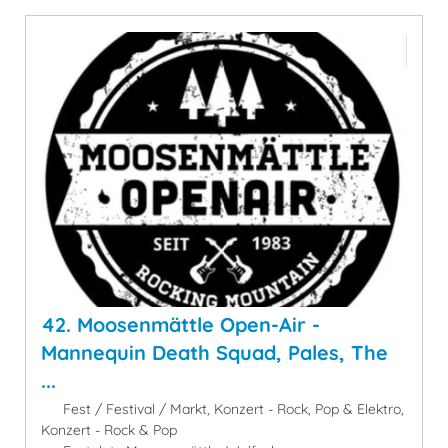
42. Moosenmättle Open-Air -
Mannequin Death Squad, Pales, The
...
Fest / Festival / Markt, Konzert - Rock, Pop & Elektro,
Konzert - Rock & Pop