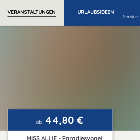
VERANSTALTUNGEN
URLAUBSIDEEN
Service
44,80 €
ab
MISS ALLIE - Paradiesvogel