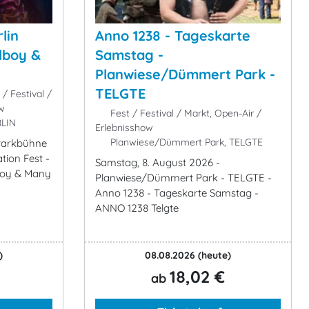
lin
Anno 1238 - Tageskarte
llboy &
Samstag -
Planwiese/Dümmert Park -
TELGTE
/ Festival /
ow
Fest / Festival / Markt, Open-Air /
RLIN
Erlebnisshow
Planwiese/Dümmert Park, TELGTE
 Parkbühne
tion Fest -
Samstag, 8. August 2026 -
llboy & Many
Planwiese/Dümmert Park - TELGTE -
Anno 1238 - Tageskarte Samstag -
ANNO 1238 Telgte
)
08.08.2026
(heute)
18,02 €
ab