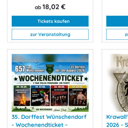
18,02 €
ab
Tickets kaufen
zur Veranstaltung
z
35. Dorffest Wünschendorf
Krawall
- Wochenendticket -
2026 - 