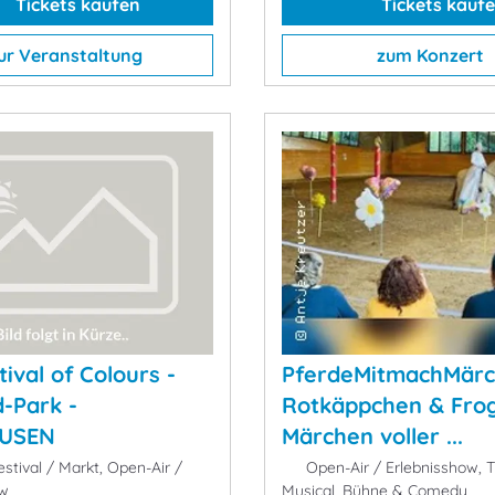
Tickets kaufen
Tickets kauf
ur Veranstaltung
zum Konzert
tival of Colours -
PferdeMitmachMärc
-Park -
Rotkäppchen & Frogg
USEN
Märchen voller ...
stival / Markt, Open-Air /
Open-Air / Erlebnisshow, T
ow
Musical, Bühne & Comedy