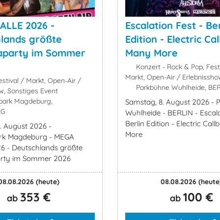
ALLE 2026 -
Escalation Fest - Ber
lands größte
Edition - Electric Ca
caparty im Sommer
Many More
Konzert - Rock & Pop, Fest 
Markt, Open-Air / Erlebnissh
stival / Markt, Open-Air /
Parkbühne Wuhlheide, BE
w, Sonstiges Event
park Magdeburg,
Samstag, 8. August 2026 -
RG
Wuhlheide - BERLIN - Escala
Berlin Edition - Electric Ca
. August 2026 -
More
rk Magdeburg - MEGA
6 - Deutschlands größte
arty im Sommer 2026
08.08.2026
(heute)
08.08.2026
(heute
353 €
100 €
ab
ab