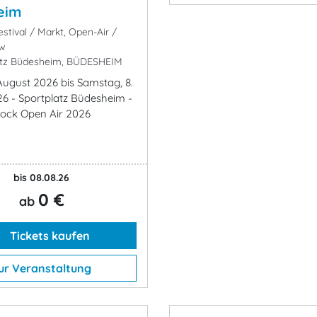
eim
stival / Markt, Open-Air /
ow
atz Büdesheim, BÜDESHEIM
 August 2026 bis Samstag, 8.
6 - Sportplatz Büdesheim -
Rock Open Air 2026
bis 08.08.26
0 €
ab
Tickets kaufen
ur Veranstaltung