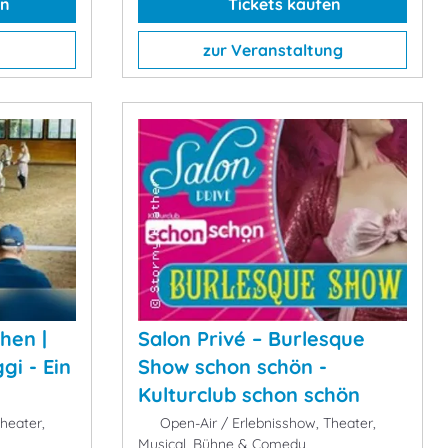
en
Tickets kaufen
zur Veranstaltung
hen |
Salon Privé – Burlesque
i - Ein
Show schon schön -
Kulturclub schon schön
heater,
Open-Air / Erlebnisshow, Theater,
Musical, Bühne & Comedy