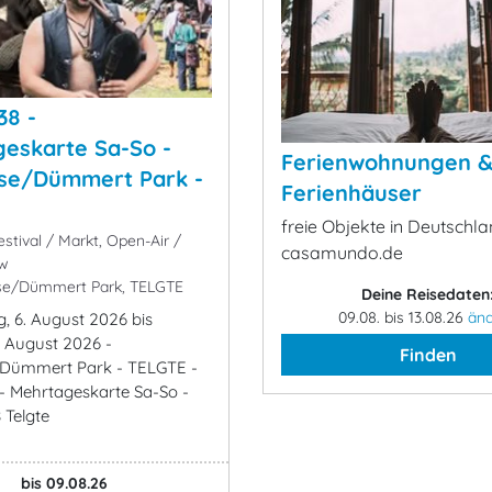
38 -
eskarte Sa-So -
Ferienwohnungen 
ese/Dümmert Park -
Ferienhäuser
freie Objekte in Deutschla
stival / Markt, Open-Air /
casamundo.de
ow
se/Dümmert Park, TELGTE
Deine Reisedaten
09.08. bis 13.08.26
än
, 6. August 2026 bis
. August 2026 -
Finden
/Dümmert Park - TELGTE -
- Mehrtageskarte Sa-So -
Telgte
bis 09.08.26