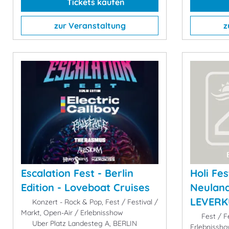
Tickets kaufen
zur Veranstaltung
z
Escalation Fest - Berlin
Holi Fes
Edition - Loveboat Cruises
Neuland
LEVERK
Konzert - Rock & Pop, Fest / Festival /
Markt, Open-Air / Erlebnisshow
Fest / Fe
Uber Platz Landesteg A, BERLIN
Erlebnissh