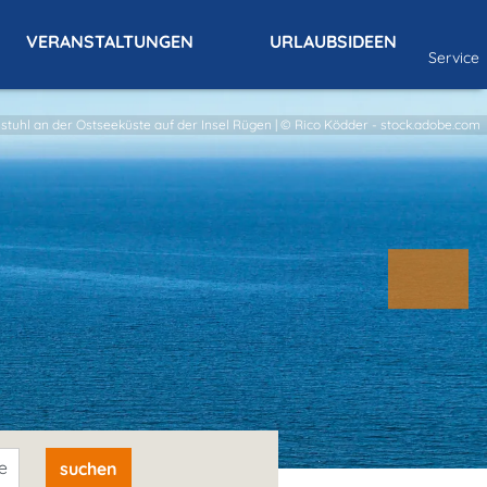
VERANSTALTUNGEN
URLAUBSIDEEN
Service
sstuhl an der Ostseeküste auf der Insel Rügen | © Rico Ködder - stock.adobe.com
e
suchen