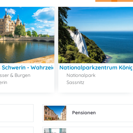
s Schwerin - Wahrzeichen der Landeshauptstadt S
Nationalparkzentrum König
sser & Burgen
Nationalpark
rin
Sassnitz
Pensionen