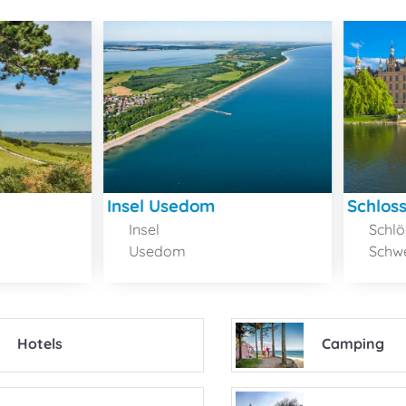
Insel Usedom
Schlos
Insel
Schlö
Usedom
Schwe
Hotels
Camping