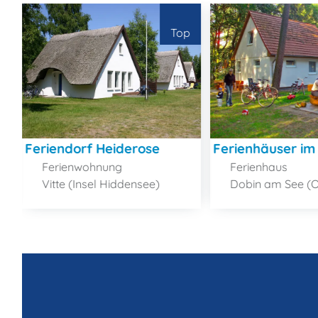
Top
Feriendorf Heiderose
Ferienhäuser im
Ferienwohnung
Ferienhaus
Vitte (Insel Hiddensee)
Dobin am See (OT 