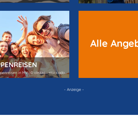
Alle Ange
PENREISEN
Foto: Gruppenreisen in MV | © olezzo - stock.adobe.com
- Anzeige -