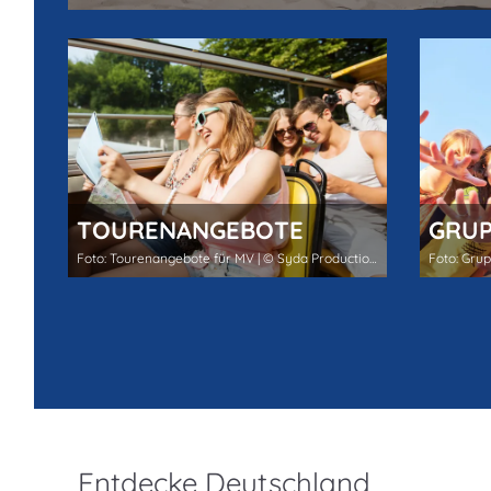
TOURENANGEBOTE
GRUP
Foto: Tourenangebote für MV | © Syda Productions - stock.adobe.com
Entdecke Deutschland