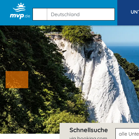
UN
Schnellsuche
Unterkunft
via booking.com