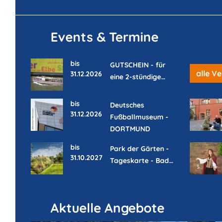
Events & Termine
bis
GUTSCHEIN - für
alle V
31.12.2026
eine 2-stündige…
bis
Deutsches
31.12.2026
Fußballmuseum -
DORTMUND
bis
Park der Gärten -
31.10.2027
Tageskarte - Bad…
Aktuelle Angebote