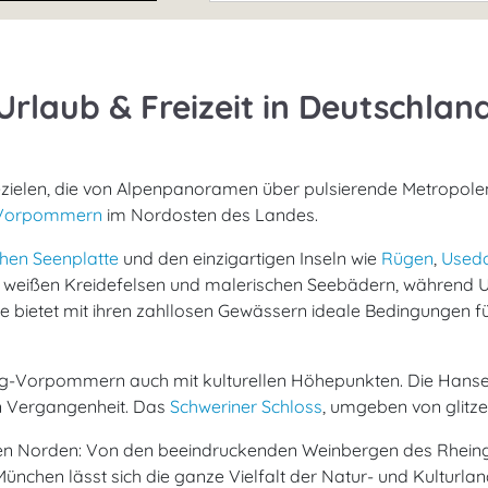
Urlaub & Freizeit in Deutschlan
ezielen, die von Alpenpanoramen über pulsierende Metropolen 
-Vorpommern
im Nordosten des Landes.
hen Seenplatte
und den einzigartigen Inseln wie
Rügen
,
Used
n weißen Kreidefelsen und malerischen Seebädern, währen
te bietet mit ihren zahllosen Gewässern ideale Bedingungen 
rg-Vorpommern auch mit kulturellen Höhepunkten. Die Hans
en Vergangenheit. Das
Schweriner Schloss
, umgeben von glitze
 den Norden: Von den beeindruckenden Weinbergen des Rheing
 München lässt sich die ganze Vielfalt der Natur- und Kult