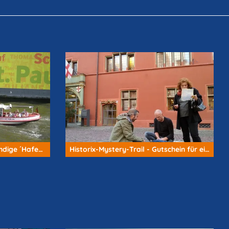
GUTSCHEIN - für eine 2-stündige ´Hafenrundfahrt XXL´ - Hamburg
Historix-Mystery-Trail - Gutschein für einen Historix-Mystery-Trail