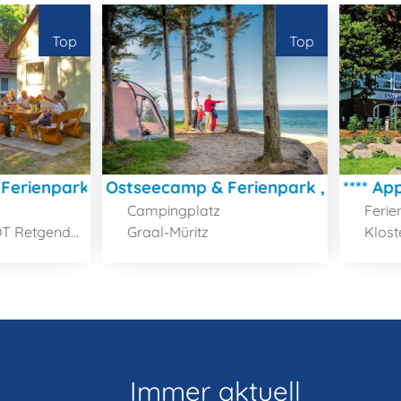
Top
Top
 Ferienpark Retgendorf
Ostseecamp & Ferienpark „Rostocke
**** A
Campingplatz
Feri
Retgendorf)
Graal-Müritz
Klost
Immer aktuell