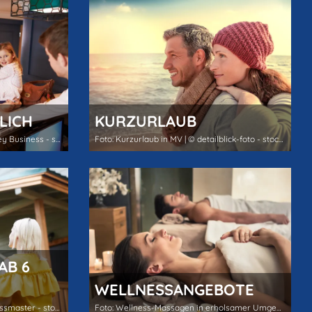
LICH
KURZURLAUB
Foto: Familie checkt ein | © Monkey Business - stock.adobe.com
Foto: Kurzurlaub in MV | © detailblick-foto - stock.adobe.com
AB 6
WELLNESSANGEBOTE
Foto: Urlaubswoche in MV | © pressmaster - stock.adobe.com
Foto: Wellness-Massagen in erholsamer Umgebung | © Kzenon - stock.adobe.com