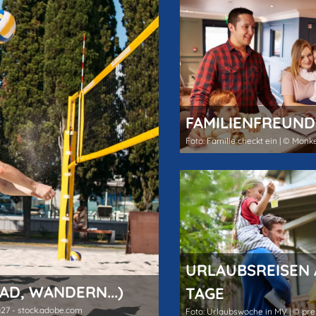
FAMILIENFREUND
URLAUBSREISEN 
RAD, WANDERN...)
TAGE
a27 - stock.adobe.com