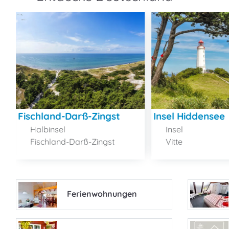
Fischland-Darß-Zingst
Insel Hiddensee
Halbinsel
Insel
Fischland-Darß-Zingst
Vitte
Ferienwohnungen