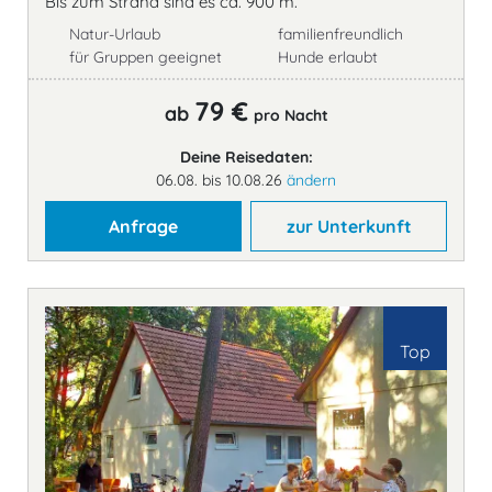
Bis zum Strand sind es ca. 900 m.
Natur-Urlaub
familienfreundlich
für Gruppen geeignet
Hunde erlaubt
79 €
ab
pro Nacht
Deine Reisedaten:
06.08. bis 10.08.26
ändern
Anfrage
zur Unterkunft
Top