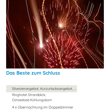
Das Beste zum Schluss
Silvesterangebot, Kurzurlaubsangebot, ...
Ringhotel Strandblick,
Ostseebad Kühlungsborn
4 x Übernachtung im Doppelzimmer