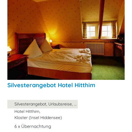
Silvesterangebot Hotel Hitthim
Silvesterangebot, Urlaubsreise, ...
Hotel Hitthim,
Kloster (Insel Hiddensee)
6 x Übernachtung