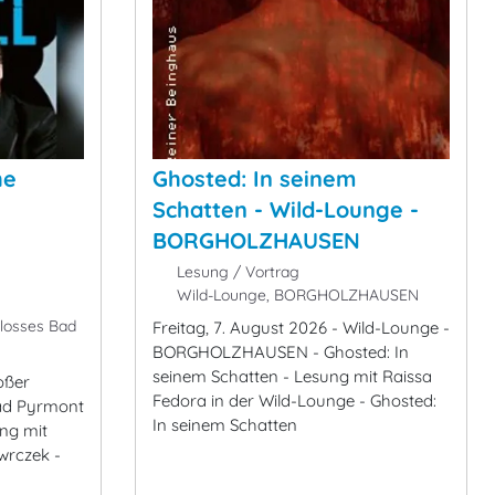
he
Ghosted: In seinem
Schatten - Wild-Lounge -
BORGHOLZHAUSEN
Lesung / Vortrag
Wild-Lounge, BORGHOLZHAUSEN
losses Bad
Freitag, 7. August 2026 - Wild-Lounge -
BORGHOLZHAUSEN - Ghosted: In
seinem Schatten - Lesung mit Raissa
oßer
Fedora in der Wild-Lounge - Ghosted:
Bad Pyrmont
In seinem Schatten
ung mit
wrczek -