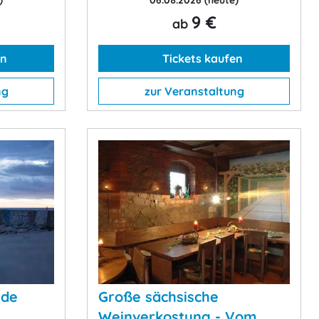
)
06.08.2026
(heute)
9 €
ab
en
Tickets kaufen
ng
zur Veranstaltung
nde
Große sächsische
Weinverkostung - Vom