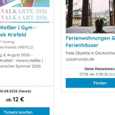
Keßler | Gym -
ek Krefeld
Ferienwohnungen 
 Vortrag
Ferienhäuser
k Krefeld, KREFELD
freie Objekte in Deutschla
, 6. August 2026 -
casamundo.de
Krefeld - Verena Keßler |
rarischer Sommer 2026
Deine Reisedaten
07.08. bis 11.08.26
änd
Finden
06.08.2026
(heute)
12 €
ab
Tickets kaufen