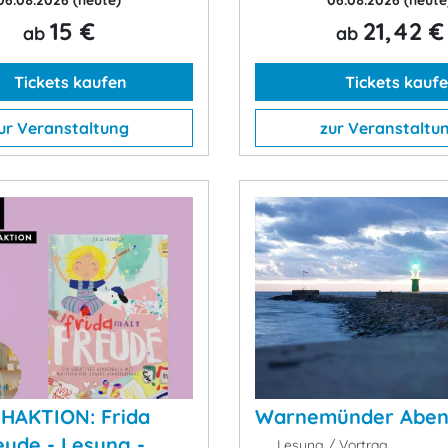
06.08.2026
(heute)
06.08.2026
(heute
15 €
21,42 €
ab
ab
Tickets kaufen
Tickets kauf
ur Veranstaltung
zur Veranstaltu
HAKTION: Frida
Warnemünder Abe
eude - Lesung -
Lesung / Vortrag