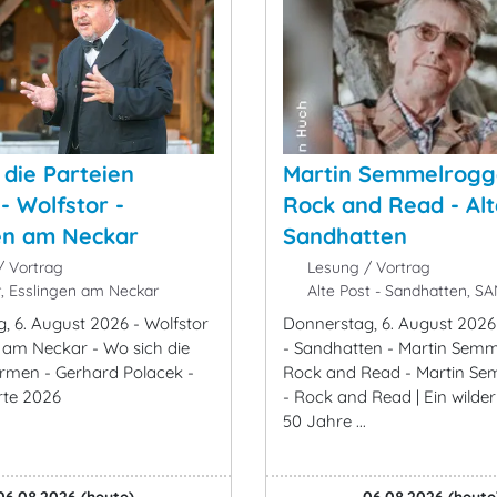
 die Parteien
Martin Semmelrogg
- Wolfstor -
Rock and Read - Alt
en am Neckar
Sandhatten
 Vortrag
Lesung / Vortrag
, Esslingen am Neckar
Alte Post - Sandhatten, 
, 6. August 2026 - Wolfstor
Donnerstag, 6. August 2026 
n am Neckar - Wo sich die
- Sandhatten - Martin Semm
ürmen - Gerhard Polacek -
Rock and Read - Martin S
rte 2026
- Rock and Read | Ein wilder
50 Jahre ...