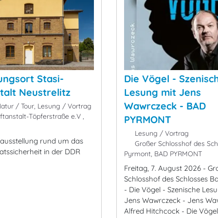
ungsort Stasi-
Die Vögel - Szenisc
talt Neustrelitz
Lesung mit Jens
Wawrczeck - BAD
atur / Tour, Lesung / Vortrag
tanstalt-Töpferstraße e.V ,
PYRMONT
Lesung / Vortrag
ausstellung rund um das
Großer Schlosshof des Sch
tssicherheit in der DDR
Pyrmont, BAD PYRMONT
Freitag, 7. August 2026 - Gr
Schlosshof des Schlosses 
- Die Vögel - Szenische Les
Jens Wawrczeck - Jens Wa
Alfred Hitchcock - Die Vögel