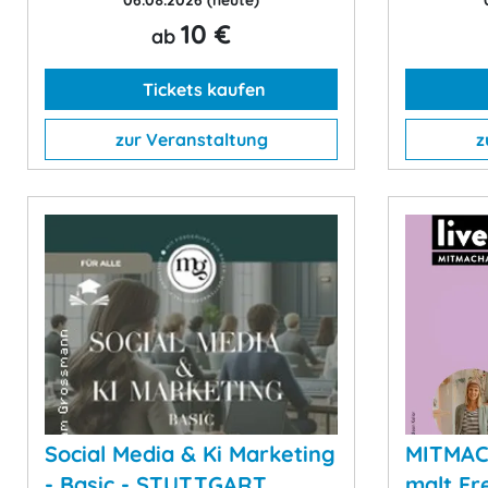
06.08.2026
(heute)
10 €
ab
Tickets kaufen
zur Veranstaltung
z
Social Media & Ki Marketing
MITMAC
- Basic - STUTTGART
malt Fr