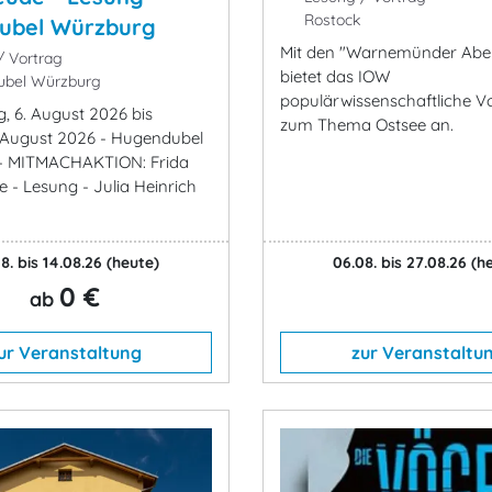
Rostock
ubel Würzburg
Mit den "Warnemünder Abe
 Vortrag
bietet das IOW
bel Würzburg
populärwissenschaftliche V
, 6. August 2026 bis
zum Thema Ostsee an.
4. August 2026 - Hugendubel
- MITMACHAKTION: Frida
 - Lesung - Julia Heinrich
8. bis 14.08.26
(heute)
06.08. bis 27.08.26
(h
0 €
ab
ur Veranstaltung
zur Veranstaltu