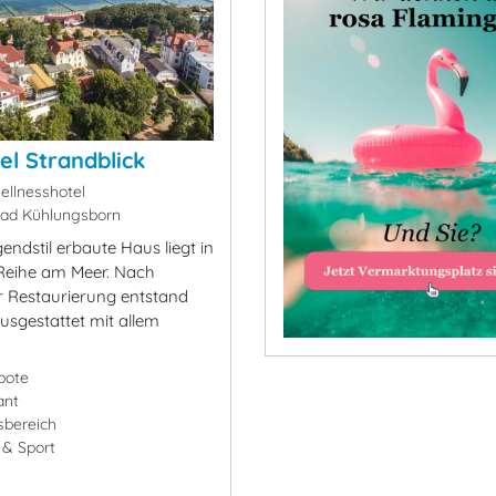
el Strandblick
ellnesshotel
ad Kühlungsborn
ndstil erbaute Haus liegt in
 Reihe am Meer. Nach
er Restaurierung entstand
ausgestattet mit allem
bote
ant
sbereich
- & Sport