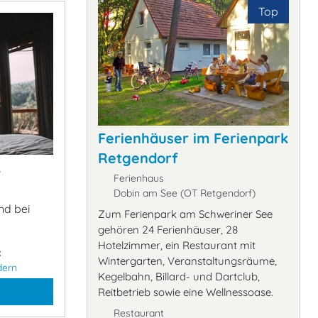
Top
Ferienhäuser im Ferienpark
Retgendorf
&
Ferienhaus
Dobin am See (OT Retgendorf)
nd bei
Zum Ferienpark am Schweriner See
gehören 24 Ferienhäuser, 28
Hotelzimmer, ein Restaurant mit
:
Wintergarten, Veranstaltungsräume,
dern
Kegelbahn, Billard- und Dartclub,
Reitbetrieb sowie eine Wellnessoase.
Restaurant