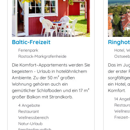
Baltic-Freizeit
Ringhot
Ferienpark
Hotel, W
Rostock-Markgrafenheide
Ostseeb
Die Komfort–Appartements werden Sie
Das im Juge
begeistern - Urlaub in hotelähnlichem
der erster
Ambiente. Zu der 50 m² großen
sorgfältig
Wohnung gehören auch ein
ein Hotel, 
gemütlicher Schlafboden und ein 17 m²
Komfort.
großer Balkon mit Strandkorb.
14 Ange
Restaur
4 Angebote
Wellnes
Restaurant
Freizeit
Wellnessbereich
Natur-Urlaub
familienfreundlich