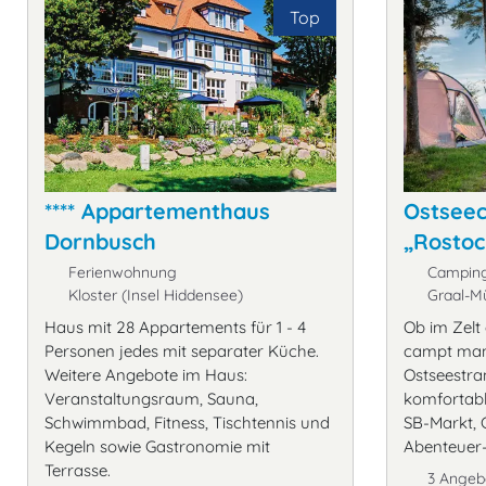
Top
**** Appartementhaus
Ostsee
Dornbusch
„Rostoc
Ferienwohnung
Campingp
Kloster (Insel Hiddensee)
Graal-Mü
Haus mit 28 Appartements für 1 - 4
Ob im Zelt
Personen jedes mit separater Küche.
campt man 
Weitere Angebote im Haus:
Ostseestran
Veranstaltungsraum, Sauna,
komfortabl
Schwimmbad, Fitness, Tischtennis und
SB-Markt, 
Kegeln sowie Gastronomie mit
Abenteuer-S
Terrasse.
3 Angeb