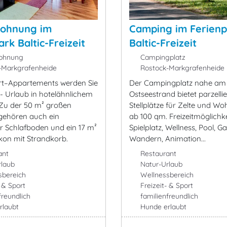
wohnung im
Camping im Ferienp
rk Baltic-Freizeit
Baltic-Freizeit
ohnung
Campingplatz
-Markgrafenheide
Rostock-Markgrafenheide
rt–Appartements werden Sie
Der Campingplatz nahe am
 - Urlaub in hotelähnlichem
Ostseestrand bietet parzellie
Zu der 50 m² großen
Stellplätze für Zelte und 
ehören auch ein
ab 100 qm. Freizeitmöglichke
r Schlafboden und ein 17 m²
Spielplatz, Wellness, Pool, G
kon mit Strandkorb.
Wandern, Animation...
ant
Restaurant
rlaub
Natur-Urlaub
sbereich
Wellnessbereich
- & Sport
Freizeit- & Sport
freundlich
familienfreundlich
rlaubt
Hunde erlaubt