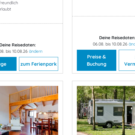
freundlich
rlaubt
Deine Reisedaten
06.08. bis 10.08.26
än
Deine Reisedaten:
08. bis 10.08.26
ändern
Preise &
age
zum Ferienpark
Buchung
Verm