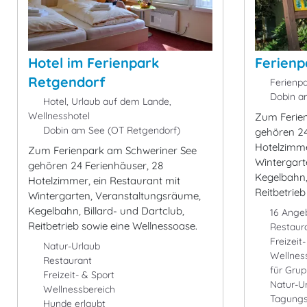
Hotel im Ferienpark
Ferienp
Retgendorf
Ferienpa
Dobin am
Hotel, Urlaub auf dem Lande,
Wellnesshotel
Zum Ferie
Dobin am See (OT Retgendorf)
gehören 24
Hotelzimme
Zum Ferienpark am Schweriner See
Wintergart
gehören 24 Ferienhäuser, 28
Kegelbahn, 
Hotelzimmer, ein Restaurant mit
Reitbetrieb
Wintergarten, Veranstaltungsräume,
Kegelbahn, Billard- und Dartclub,
16 Ange
Reitbetrieb sowie eine Wellnessoase.
Restaur
Freizeit
Natur-Urlaub
Wellnes
Restaurant
für Gru
Freizeit- & Sport
Natur-U
Wellnessbereich
Tagung
Hunde erlaubt