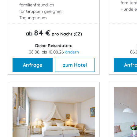
familien
familienfreundlich
Hunde e
für Gruppen geeignet
Tagungsraum
84 €
ab
pro Nacht (EZ)
Deine Reisedaten:
06.08. bis 10.08.26
ändern
06.
Anfrage
zum Hotel
Anfr