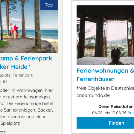
Top
camp & Ferienpark
ker Heide"
Ferienwohnungen 
latz, Ferienpark
Ferienhäuser
ritz
freie Objekte in Deutschla
 oder im Wohnwagen, hier
casamundo.de
direkt am feinsandigen
d. Die Ferienanlage bietet
Deine Reisedaten
e Sanitäranlagen, Bäcker,
06.08. bis 10.08.26
än
Gastronomie und einen
Finden
pielplatz.
ote