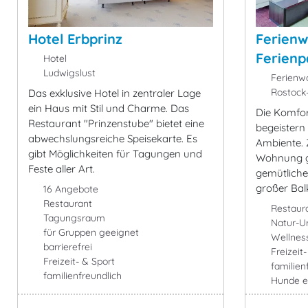
Hotel Erbprinz
Ferien
Ferienpa
Hotel
Ludwigslust
Ferienw
Rostock
Das exklusive Hotel in zentraler Lage
ein Haus mit Stil und Charme. Das
Die Komfo
Restaurant "Prinzenstube" bietet eine
begeistern
abwechslungsreiche Speisekarte. Es
Ambiente. 
gibt Möglichkeiten für Tagungen und
Wohnung g
Feste aller Art.
gemütliche
großer Bal
16 Angebote
Restaurant
Restaur
Tagungsraum
Natur-U
für Gruppen geeignet
Wellnes
barrierefrei
Freizeit
Freizeit- & Sport
familien
familienfreundlich
Hunde e