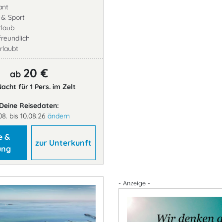
ant
- & Sport
rlaub
freundlich
rlaubt
20 €
ab
acht für 1 Pers. im Zelt
Deine Reisedaten:
08. bis 10.08.26
ändern
e &
zur Unterkunft
ung
- Anzeige -