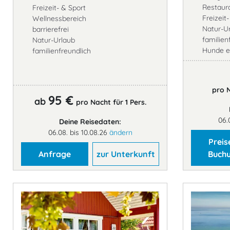
Restaur
Freizeit- & Sport
Freizeit
Wellnessbereich
Natur-U
barrierefrei
familien
Natur-Urlaub
Hunde e
familienfreundlich
pro N
95 €
ab
pro Nacht für 1 Pers.
06.
Deine Reisedaten:
06.08. bis 10.08.26
ändern
Preis
Anfrage
zur Unterkunft
Buch