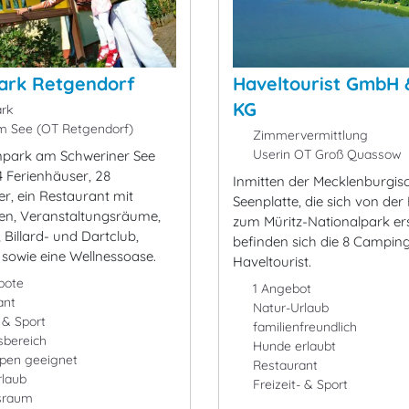
ark Retgendorf
Haveltourist GmbH 
KG
rk
 See (OT Retgendorf)
Zimmervermittlung
Userin OT Groß Quassow
npark am Schweriner See
 Ferienhäuser, 28
Inmitten der Mecklenburgis
r, ein Restaurant mit
Seenplatte, die sich von der
en, Veranstaltungsräume,
zum Müritz-Nationalpark ers
Billard- und Dartclub,
befinden sich die 8 Campin
 sowie eine Wellnessoase.
Haveltourist.
bote
1 Angebot
ant
Natur-Urlaub
- & Sport
familienfreundlich
sbereich
Hunde erlaubt
ppen geeignet
Restaurant
rlaub
Freizeit- & Sport
sraum