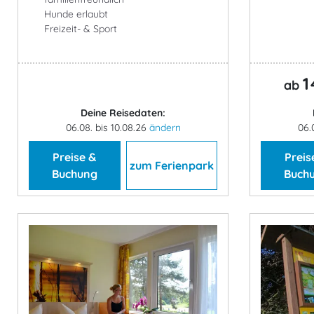
Hunde erlaubt
Freizeit- & Sport
1
ab
Deine Reisedaten:
06.08. bis 10.08.26
ändern
06.
Preise &
Preis
zum Ferienpark
Buchung
Buch