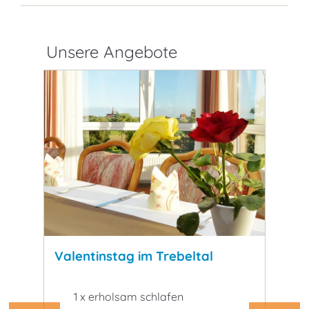
Unsere Angebote
nende
Valentinstag im Trebeltal
Sorg
raus
1 x erholsam schlafen
2 