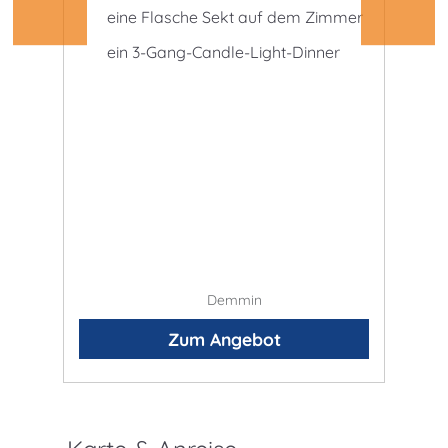
eine Flasche Sekt auf dem Zimmer
2 
im
ein 3-Gang-Candle-Light-Dinner
1
be
1 
Sp
Demmin
Zum Angebot