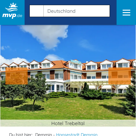
Hotel Trebeltal
Du bist hier:
Demmin -
Hansestadt Demmin