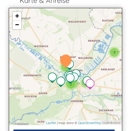
Karte & Anreise
+
−
2
2
2
2
2
Leaflet
| map data ©
OpenStreetMap
contributors