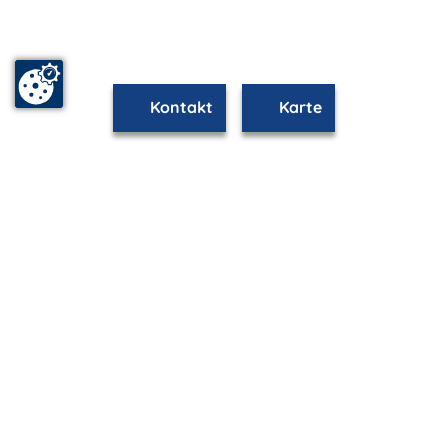
Kontakt
Karte
mvp.de - Urlaub & Freizeit
© 2026
MANET Marketing GmbH
Newsletter