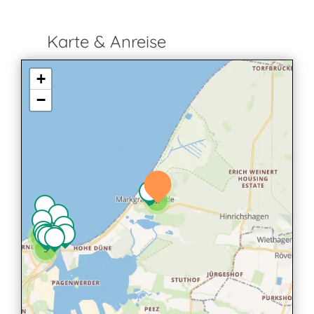
Karte & Anreise
+
−
2
2
3