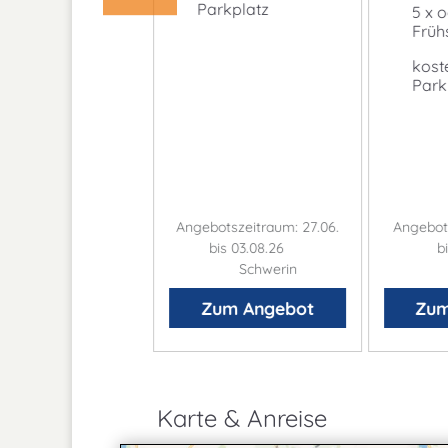
Parkplatz
5 x o
Früh
kost
Park
otszeitraum: 01.01.
Angebotszeitraum: 27.06.
Angebots
bis 31.12.26
bis 03.08.26
b
Schwerin
Schwerin
um Angebot
Zum Angebot
Zum
Karte & Anreise