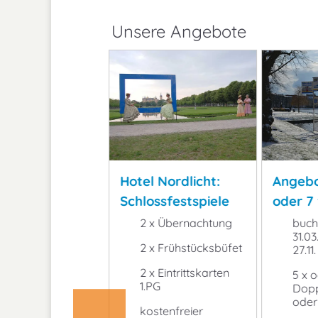
Unsere Angebote
Angebo
erkonditionen
Hotel Nordlicht:
oder 7 
Geschäftsleute
Schlossfestspiele
2026
buchb
 im Einzel-,
2 x Übernachtung
31.03.
ppel-,
2 x Frühstücksbüfet
27.11.
eibettzimmer
er Apartment
2 x Eintrittskarten
5 x 
1.PG
Dopp
oder
kostenfreier