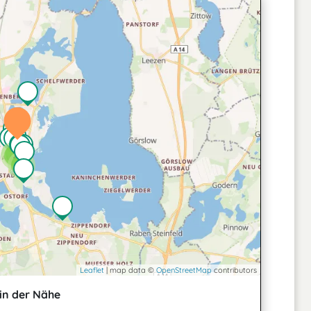
2
2
3
Leaflet
| map data ©
OpenStreetMap
contributors
in der Nähe