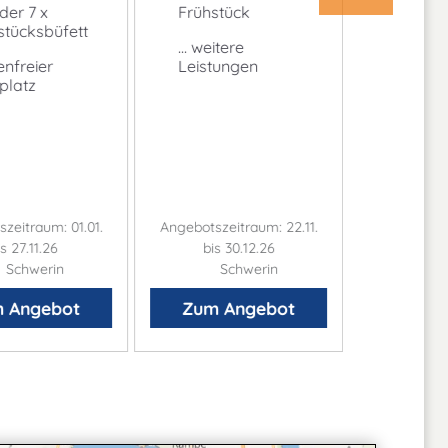
der 7 x
Frühstück
... weite
stücksbüfett
... weitere
Leistu
enfreier
Leistungen
platz
zeitraum: 01.01.
Angebotszeitraum: 22.11.
Angebotszei
is 27.11.26
bis 30.12.26
bis 3
Schwerin
Schwerin
Sc
 Angebot
Zum Angebot
Zum 