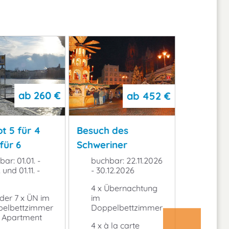
ab
260 €
ab
452 €
t 5 für 4
Besuch des
Erlebnisr
für 6
Schweriner
Schwerin
Weihnachtsmarktes
ar: 01.01. -
buchbar: 22.11.2026
ganzjä
 und 01.11. -
- 30.12.2026
3 x ode
4 x Übernachtung
Doppel
oder 7 x ÜN im
im
oder A
elbettzimmer
Doppelbettzimmer
3 x ode
 Apartment
4 x à la carte
Frühstü