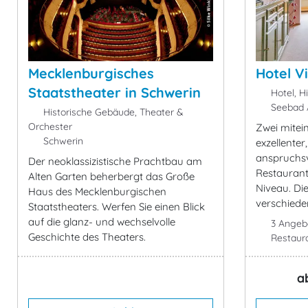
Mecklenburgisches
Hotel Vi
Staatstheater in Schwerin
Hotel, H
Seebad 
Historische Gebäude, Theater &
Orchester
Zwei mitei
Schwerin
exzellenter
anspruchsv
Der neoklassizistische Prachtbau am
Restauran
Alten Garten beherbergt das Große
Niveau. Die
Haus des Mecklenburgischen
verschied
Staatstheaters. Werfen Sie einen Blick
auf die glanz- und wechselvolle
3 Angeb
Geschichte des Theaters.
Restaur
a