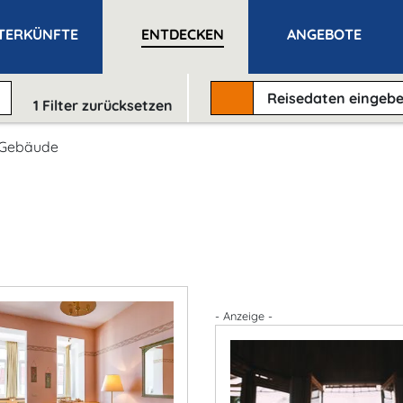
TERKÜNFTE
ENTDECKEN
ANGEBOTE
Reisedaten
eingeb
1
Filter zurücksetzen
e Gebäude
- Anzeige -