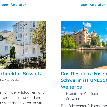
zum Anbieter
zum Anbieter
chitektur Sassnitz
Das Residenz-Ense
Schwerin ist UNESC
che Gebäude
Welterbe
 sind in der Altstadt, entlang
Historische Gebäude
dpromenade und rund um
Schwerin
z historische Villen im Stil
Das Schweriner Schloss und 