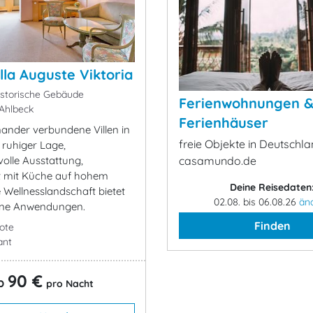
lla Auguste Viktoria
istorische Gebäude
Ferienwohnungen 
Ahlbeck
Ferienhäuser
nander verbundene Villen in
freie Objekte in Deutschla
, ruhiger Lage,
olle Ausstattung,
casamundo.de
t mit Küche auf hohem
Deine Reisedaten
 Wellnesslandschaft bietet
02.08. bis 06.08.26
än
ene Anwendungen.
Finden
ote
ant
90 €
b
pro Nacht