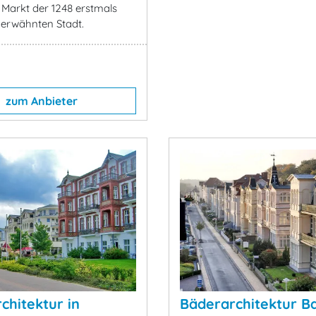
 Markt der 1248 erstmals
 erwähnten Stadt.
zum Anbieter
chitektur in
Bäderarchitektur B