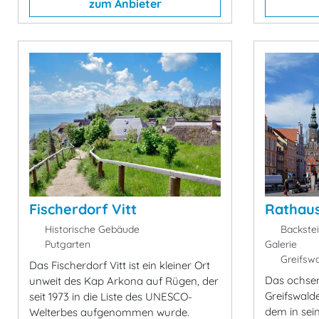
zum Anbieter
Fischerdorf Vitt
Rathaus
Historische Gebäude
Backstei
Putgarten
Galerie
Greifswa
Das Fischerdorf Vitt ist ein kleiner Ort
Das ochsen
unweit des Kap Arkona auf Rügen, der
Greifswald
seit 1973 in die Liste des UNESCO-
dem in sei
Welterbes aufgenommen wurde.