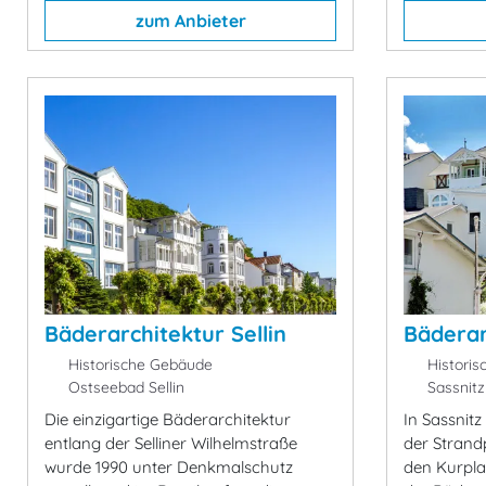
zum Anbieter
Bäderarchitektur Sellin
Bäderar
Historische Gebäude
Historis
Ostseebad Sellin
Sassnitz
Die einzigartige Bäderarchitektur
In Sassnitz
entlang der Selliner Wilhelmstraße
der Stran
wurde 1990 unter Denkmalschutz
den Kurplat