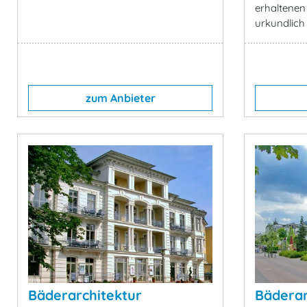
erhaltenen
urkundlich
zum Anbieter
Bäderarchitektur
Bäderar