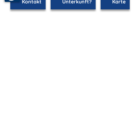
Kontakt
Unterkunft?
Karte
mvp.de - Urlaub & Freizeit
© 2026
MANET Marketing GmbH
Newsletter
Bleib auf dem Laufenden!
Melde Dich jetzt für unseren mvp.de-Newsletter an und
erhalte
Inspiration für Urlaub & Freizeit