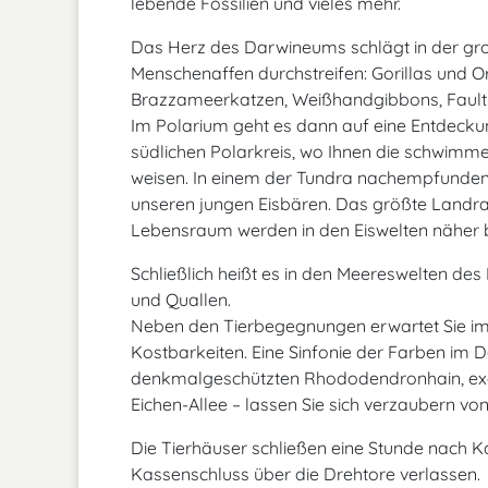
lebende Fossilien und vieles mehr.
Das Herz des Darwineums schlägt in der groß
Menschenaffen durchstreifen: Gorillas und Or
Brazzameerkatzen, Weißhandgibbons, Faulti
Im Polarium geht es dann auf eine Entdeckun
südlichen Polarkreis, wo Ihnen die schwi
weisen. In einem der Tundra nachempfundene
unseren jungen Eisbären. Das größte Landraub
Lebensraum werden in den Eiswelten näher 
Schließlich heißt es in den Meereswelten d
und Quallen.
Neben den Tierbegegnungen erwartet Sie im 
Kostbarkeiten. Eine Sinfonie der Farben im 
denkmalgeschützten Rhododendronhain, exo
Eichen-Allee – lassen Sie sich verzaubern vo
Die Tierhäuser schließen eine Stunde nach 
Kassenschluss über die Drehtore verlassen.