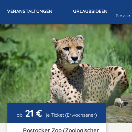
VERANSTALTUNGEN
URLAUBSIDEEN
Service
21 €
ab
je Ticket (Erwachsener)
Rostocker Zoo (Zoologischer