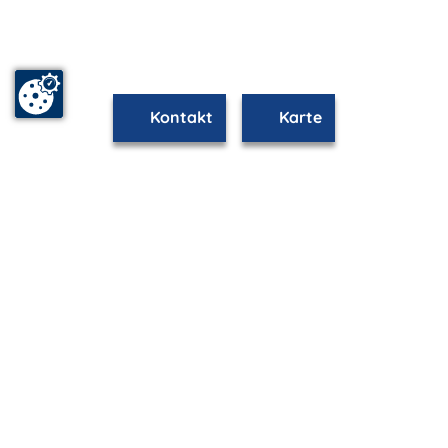
Kontakt
Karte
mvp.de - Urlaub & Freizeit
© 2026
MANET Marketing GmbH
Newsletter