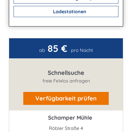
Ladestationen
85 €
Kontakt
ab
pro Nacht
Schnellsuche
freie FeWos anfragen
Verfügbarkeit prüfen
Schamper Mühle
Röbler Straße 4