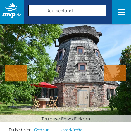
Terrasse Fewo Einkorn
Du bist hier:
Gotthun
Unterkünfte