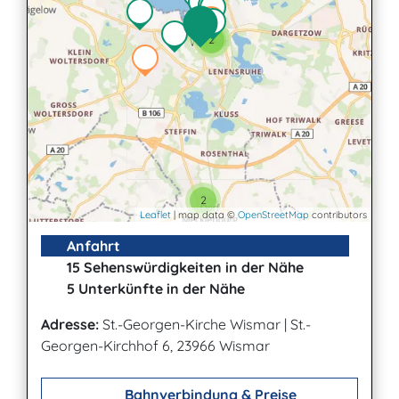
2
2
2
2
Leaflet
| map data ©
OpenStreetMap
contributors
Anfahrt
15 Sehenswürdigkeiten in der Nähe
5 Unterkünfte in der Nähe
Adresse:
St.-Georgen-Kirche Wismar
|
St.-
Georgen-Kirchhof 6, 23966 Wismar
Bahnverbindung & Preise