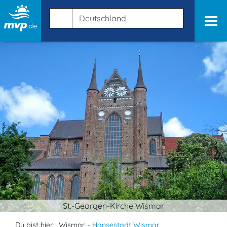
St.-Georgen-Kirche Wismar
Du bist hier:
Wismar -
Hansestadt Wismar