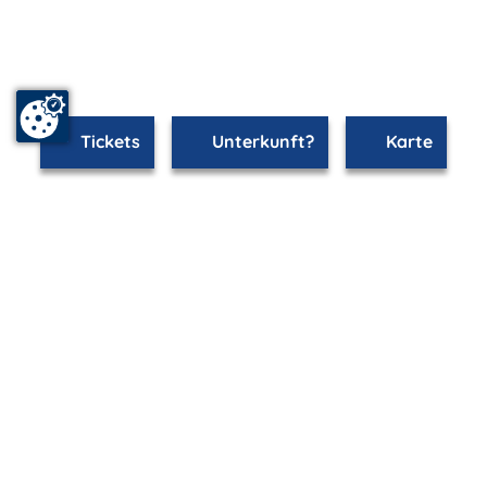
Tickets
Unterkunft?
Karte
mvp.de - Urlaub & Freizeit
© 2026
MANET Marketing GmbH
Newsletter