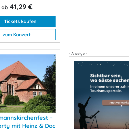
41,29 €
ab
Tickets kaufen
zum Konzert
- Anzeige -
mannskirchenfest –
arty mit Heinz & Doc