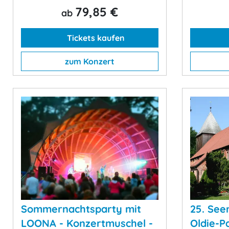
79,85 €
ab
Tickets kaufen
zum Konzert
Sommernachtsparty mit
25. See
LOONA - Konzertmuschel -
Oldie-P