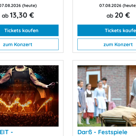
07.08.2026
(heute)
07.08.2026
(heute
13,30 €
20 €
ab
ab
Tickets kaufen
Tickets kauf
zum Konzert
zum Konzert
IT -
Darß - Festspiele