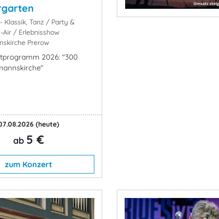
rgarten
 Klassik, Tanz / Party &
-Air / Erlebnisshow
skirche Prerow
estprogramm 2026: "300
mannskirche"
07.08.2026
(heute)
5 €
ab
zum Konzert