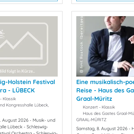
ig-Holstein Festival
Eine musikalisch-po
ra - LÜBECK
Reise - Haus des Ga
Graal-Müritz
- Klassik
nd Kongresshalle Lübeck,
Konzert - Klassik
Haus des Gastes Graal-Mür
GRAAL-MÜRITZ
. August 2026 - Musik- und
lle Lübeck - Schleswig-
Samstag, 8. August 2026 - 
stival Orchestra - Schleswig-