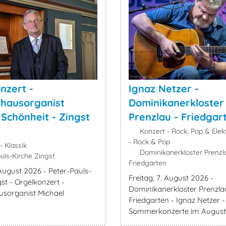
nzert -
Ignaz Netzer -
hausorganist
Dominikanerkloster
 Schönheit - Zingst
Prenzlau - Friedgar
Konzert - Rock, Pop & Elek
- Rock & Pop
- Klassik
Dominikanerkloster Prenzl
uls-Kirche Zingst
Friedgarten
 August 2026 - Peter-Pauls-
Freitag, 7. August 2026 -
st - Orgelkonzert -
Dominikanerkloster Prenzla
sorganist Michael
Friedgarten - Ignaz Netzer -
Sommerkonzerte im August