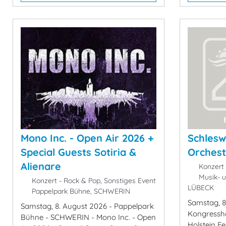
Mono Inc. - Open Air 2026 +
Schlesw
Special Guests Sotiria &
Orchest
Alienare
Konzert 
Musik- u
Konzert - Rock & Pop, Sonstiges Event
LÜBECK
Pappelpark Bühne, SCHWERIN
Samstag, 8
Samstag, 8. August 2026 - Pappelpark
Kongressha
Bühne - SCHWERIN - Mono Inc. - Open
Holstein Fe