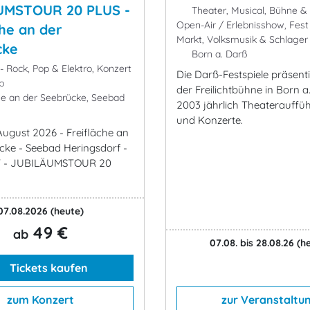
UMSTOUR 20 PLUS -
Theater, Musical, Bühne 
Open-Air / Erlebnisshow, Fest 
che an der
Markt, Volksmusik & Schlager
cke
Born a. Darß
- Rock, Pop & Elektro, Konzert
Die Darß-Festspiele präsent
p
der Freilichtbühne in Born a
he an der Seebrücke, Seebad
2003 jährlich Theaterauff
und Konzerte.
 August 2026 - Freifläche an
cke - Seebad Heringsdorf -
T - JUBILÄUMSTOUR 20
07.08.2026
(heute)
49 €
ab
07.08. bis 28.08.26
(h
Tickets kaufen
zum Konzert
zur Veranstaltu