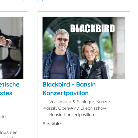
etische
Blackbird - Bansin
stes
Konzertpavillon
Volksmusik & Schlager, Konzert -
Klassik, Open-Air / Erlebnisshow
Bansin Konzertpavillon
itz,
Blackbird
Haus des