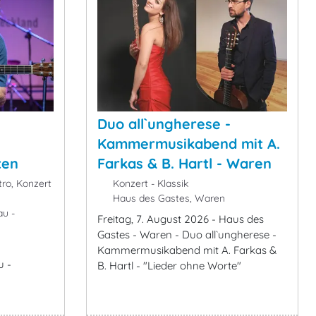
Duo all`ungherese -
Kammermusikabend mit A.
ten
Farkas & B. Hartl - Waren
tro, Konzert
Konzert - Klassik
Haus des Gastes, Waren
au -
Freitag, 7. August 2026 - Haus des
Gastes - Waren - Duo all`ungherese -
Kammermusikabend mit A. Farkas &
u -
B. Hartl - "Lieder ohne Worte"