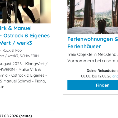
irk & Manuel
- Ostrock & Eigenes
Ferienwohnungen 
Wert / werk3
Ferienhäuser
- Rock & Pop
freie Objekte in Mecklenb
rt / werk3, SCHWERIN
Vorpommern bei casamu
. August 2026 - KlangWert /
HWERIN - Maike Virk &
Deine Reisedaten
mid - Ostrock & Eigenes -
08.08. bis 12.08.26
än
 & Manuel Schmid - Piano,
Finden
lin
07.08.2026
(heute)