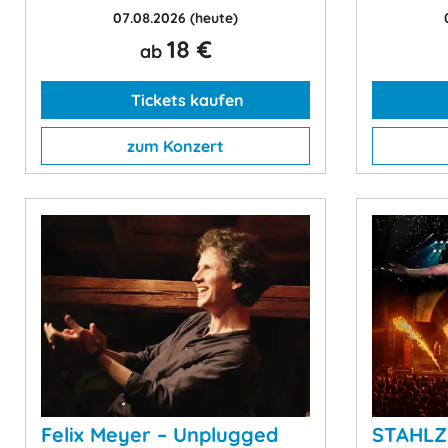
07.08.2026
(heute)
18 €
ab
Tickets kaufen
zum Konzert
Felix Meyer – Unplugged
STAHLZE