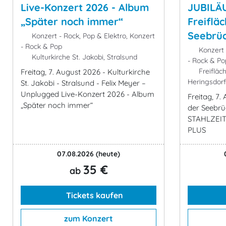
Live-Konzert 2026 - Album
JUBILÄ
„Später noch immer“
Freiflä
Seebrü
Konzert - Rock, Pop & Elektro, Konzert
- Rock & Pop
Konzert 
Kulturkirche St. Jakobi, Stralsund
- Rock & Po
Freifläc
Freitag, 7. August 2026 - Kulturkirche
Heringsdorf
St. Jakobi - Stralsund - Felix Meyer –
Unplugged Live-Konzert 2026 - Album
Freitag, 7.
„Später noch immer“
der Seebrü
STAHLZEI
PLUS
07.08.2026
(heute)
35 €
ab
Tickets kaufen
zum Konzert