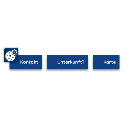
Kontakt
Unterkunft?
Karte
mvp.de - Urlaub & Freizeit
© 2026
MANET Marketing GmbH