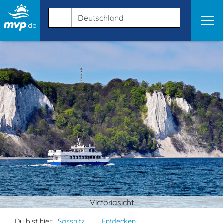
Victoriasicht
Du bist hier:
Sassnitz
Entdecken