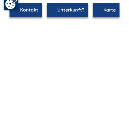
Kontakt
Unterkunft?
Karte
mvp.de - Urlaub & Freizeit
© 2026
MANET Marketing GmbH
Newsletter
Bleib auf dem Laufenden!
Melde Dich jetzt für unseren mvp.de-Newsletter an und
erhalte