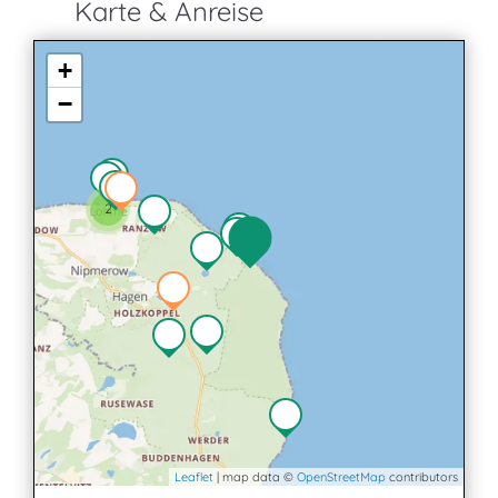
Karte & Anreise
+
−
2
Leaflet
| map data ©
OpenStreetMap
contributors