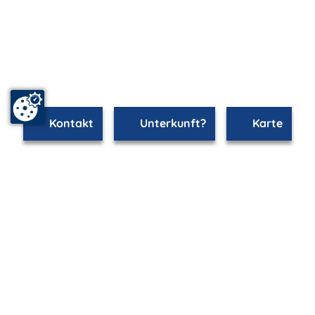
Kontakt
Unterkunft?
Karte
mvp.de - Urlaub & Freizeit
© 2026
MANET Marketing GmbH