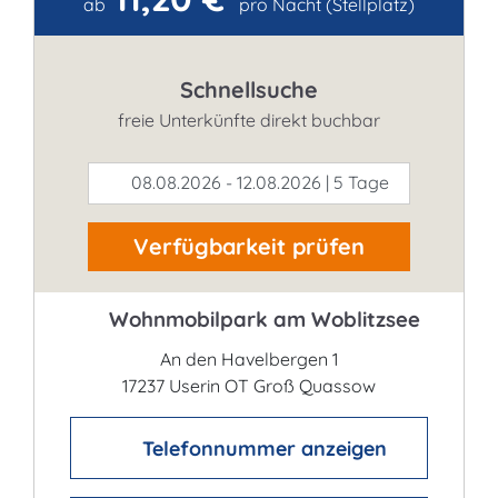
Kontakt
ab
pro Nacht (Stellplatz)
Schnellsuche
freie Unterkünfte direkt buchbar
08.08.2026 - 12.08.2026 | 5 Tage
Verfügbarkeit prüfen
Wohnmobilpark am Woblitzsee
An den Havelbergen 1
17237 Userin OT Groß Quassow
Telefonnummer anzeigen