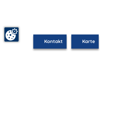
Kontakt
Karte
mvp.de - Urlaub & Freizeit
© 2026
MANET Marketing GmbH
Newsletter