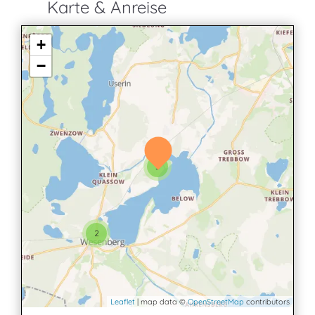
Karte & Anreise
+
−
3
2
Leaflet
| map data ©
OpenStreetMap
contributors