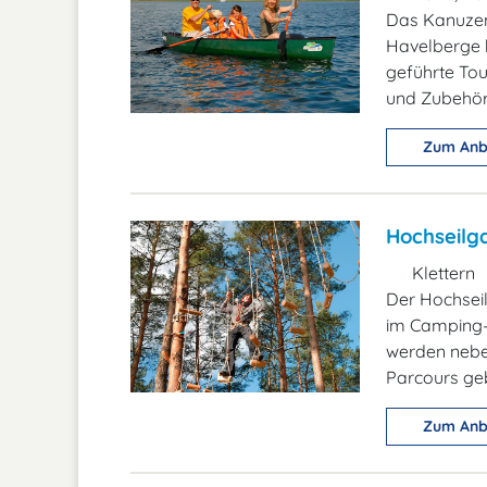
Das Kanuzen
Havelberge b
geführte To
und Zubehör
Zum Anb
Hochseilg
Klettern
Der Hochseil
im Camping-
werden neben
Parcours ge
Zum Anb