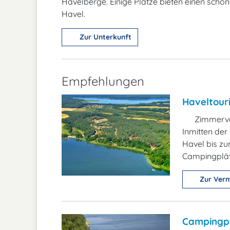
Havelberge. Einige Plätze bieten einen schön
Havel.
Zur Unterkunft
Empfehlungen
Haveltour
Zimmerve
Inmitten der
Havel bis zu
Campingplätz
Zur Verm
Campingp