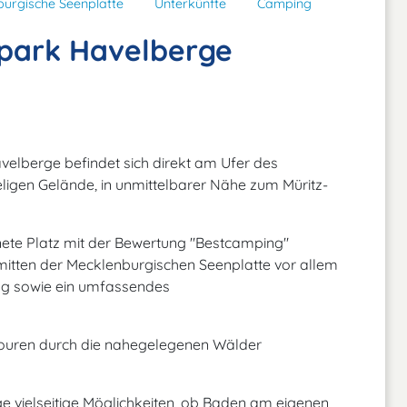
urgische Seenplatte
Unterkünfte
Camping
park Havelberge
elberge befindet sich direkt am Ufer des
igen Gelände, in unmittelbarer Nähe zum Müritz-
te Platz mit der Bewertung "Bestcamping"
nmitten der Mecklenburgischen Seenplatte vor allem
ung sowie ein umfassendes
ouren durch die nahegelegenen Wälder
 vielseitige Möglichkeiten, ob Baden am eigenen