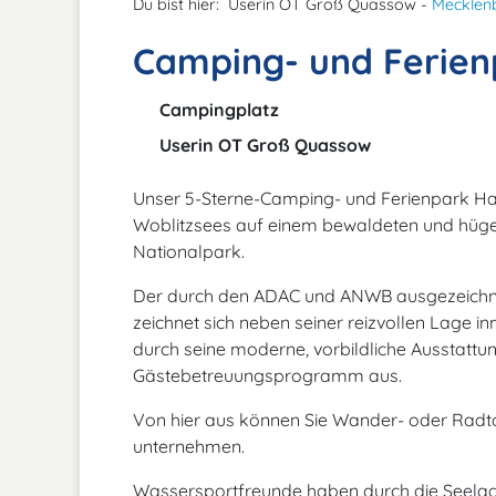
Du bist hier:
Userin OT Groß Quassow -
Mecklenb
Camping- und Ferien
Campingplatz
Userin OT Groß Quassow
Unser 5-Sterne-Camping- und Ferienpark Hav
Woblitzsees auf einem bewaldeten und hügel
Nationalpark.
Der durch den ADAC und ANWB ausgezeichne
zeichnet sich neben seiner reizvollen Lage i
durch seine moderne, vorbildliche Ausstatt
Gästebetreuungsprogramm aus.
Von hier aus können Sie Wander- oder Radt
unternehmen.
Wassersportfreunde haben durch die Seelage