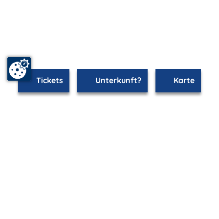
Tickets
Unterkunft?
Karte
mvp.de - Urlaub & Freizeit
© 2026
MANET Marketing GmbH