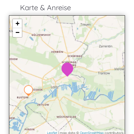
Karte & Anreise
+
−
Leaflet
| map data ©
OpenStreetMap
contributors