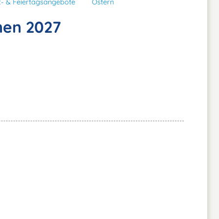
t- & Feiertagsangebote
Ostern
nen 2027