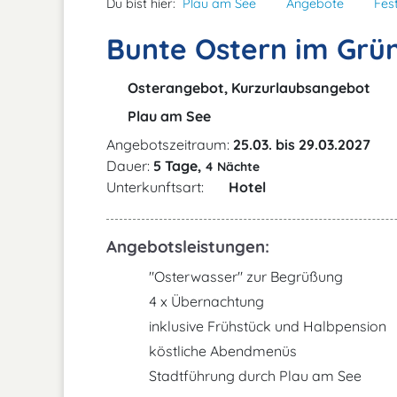
Du bist hier:
Plau am See
Angebote
Fes
Bunte Ostern im Grü
Osterangebot, Kurzurlaubsangebot
Plau am See
Angebotszeitraum:
25.03. bis 29.03.2027
Dauer:
5 Tage,
4 Nächte
Unterkunftsart:
Hotel
Angebotsleistungen:
"Osterwasser" zur Begrüßung
4 x Übernachtung
inklusive Frühstück und Halbpension
köstliche Abendmenüs
Stadtführung durch Plau am See