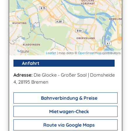
Leaflet
| map data ©
OpenStreetMap
contributors
Anfahrt
Adresse:
Die Glocke - Großer Saal
|
Domsheide
4, 28195 Bremen
Bahnverbindung & Preise
Mietwagen-Check
Route via Google Maps