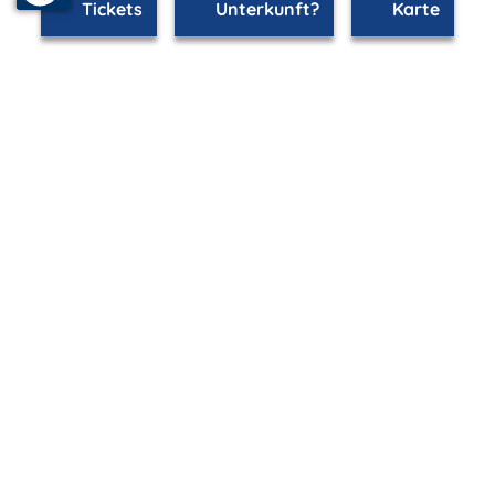
Tickets
Unterkunft?
Karte
mvp.de - Urlaub & Freizeit
© 2026
MANET Marketing GmbH
Newsletter
Bleib auf dem Laufenden!
Melde Dich jetzt für unseren mvp.de-Newsletter an und
erhalte
Inspiration für Urlaub & Freizeit