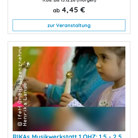
11.08. bis 15.12.26
(morgen)
4,45 €
ab
zur Veranstaltung
RIKAs Musikwerkstatt 1 OHZ: 1,5 - 2,5