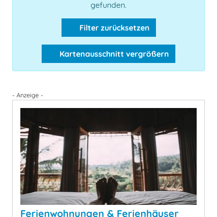
gefunden.
Filter zurücksetzen
Kartenausschnitt vergrößern
- Anzeige -
Ferienwohnungen & Ferienhäuser