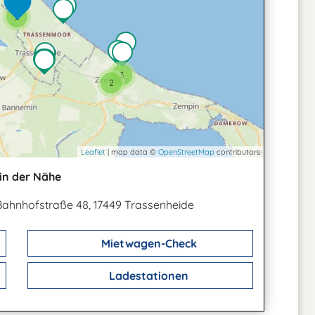
2
3
2
Leaflet
| map data ©
OpenStreetMap
contributors
in der Nähe
Bahnhofstraße 48, 17449 Trassenheide
Mietwagen-Check
Ladestationen