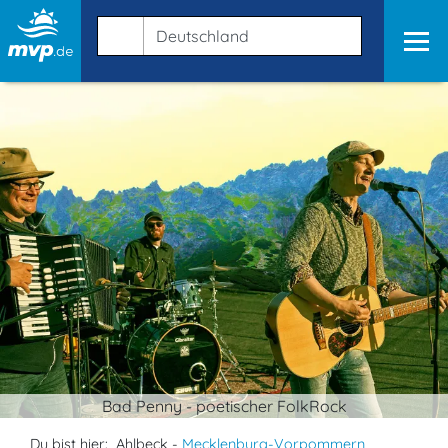
Bad Penny - poetischer FolkRock
Du bist hier:
Ahlbeck -
Mecklenburg-Vorpommern