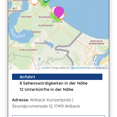
4
2
3
Leaflet
| map data ©
OpenStreetMap
contributors
Anfahrt
8 Sehenswürdigkeiten in der Nähe
12 Unterkünfte in der Nähe
Adresse:
Ahlbeck Konzertplatz
|
Strandpromenade 12, 17419 Ahlbeck