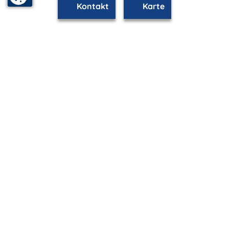
Kontakt
Karte
mvp.de - Urlaub & Freizeit
© 2026
MANET Marketing GmbH
Newsletter
Bleib auf dem Laufenden!
Melde Dich jetzt für unseren mvp.de-Newsletter an und
erhalte