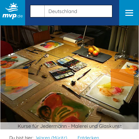
Kurse für Jedermann - Malerei und Glaskunst
Du bist hier:
Waren (Müritz)
Entdecken