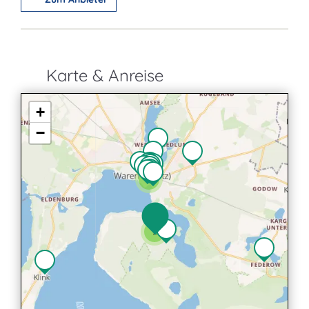
Karte & Anreise
+
−
2
2