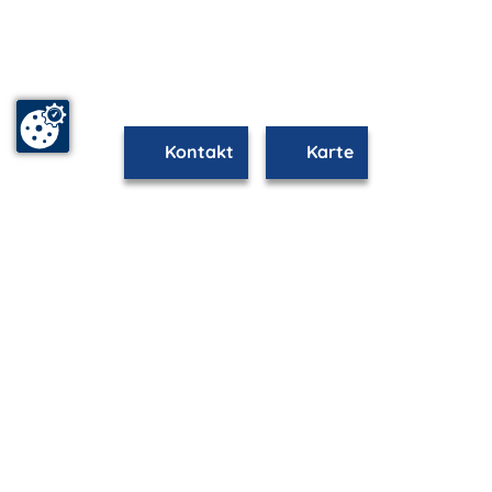
Kontakt
Karte
mvp.de - Urlaub & Freizeit
© 2026
MANET Marketing GmbH
Newsletter