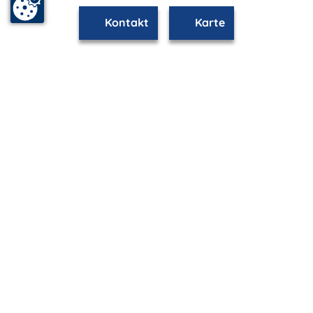
Kontakt
Karte
mvp.de - Urlaub & Freizeit
© 2026
MANET Marketing GmbH
Newsletter
Bleib auf dem Laufenden!
Melde Dich jetzt für unseren mvp.de-Newsletter an und
erhalte