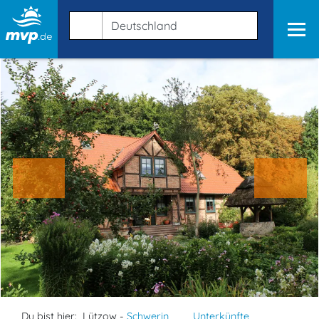
Du bist hier:
Lützow -
Schwerin
Unterkünfte