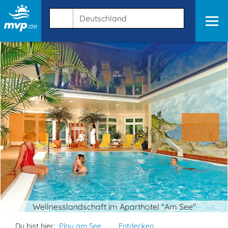
Wellnesslandschaft im Aparthotel "Am See"
Du bist hier:
Plau am See
Entdecken