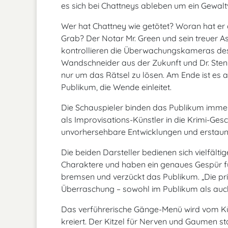
es sich bei Chattneys ableben um ein Gewalt
Wer hat Chattney wie getötet? Woran hat er
Grab? Der Notar Mr. Green und sein treuer As
kontrollieren die Überwachungskameras des 
Wandschneider aus der Zukunft und Dr. Sten-
nur um das Rätsel zu lösen. Am Ende ist es 
Publikum, die Wende einleitet.
Die Schauspieler binden das Publikum immer
als Improvisations-Künstler in die Krimi-Ge
unvorhersehbare Entwicklungen und erstaun
Die beiden Darsteller bedienen sich vielfälti
Charaktere und haben ein genaues Gespür fü
bremsen und verzückt das Publikum. „Die p
Überraschung – sowohl im Publikum als auch
Das verführerische Gänge-Menü wird vom K
kreiert. Der Kitzel für Nerven und Gaumen star