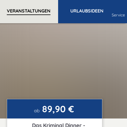
VERANSTALTUNGEN
URLAUBSIDEEN
Service
89,90 €
ab
Das Kriminal Dinner -