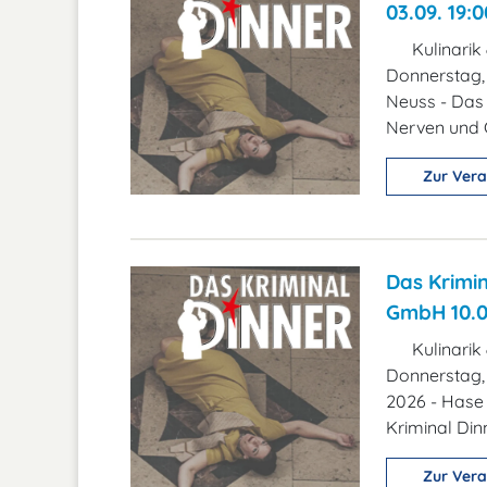
03.09. 19:0
Kulinarik
Donnerstag, 
Neuss - Das 
Nerven und G
Zur Vera
Das Krimin
GmbH 10.09
Kulinarik
Donnerstag,
2026 - Hase
Kriminal Dinne
Zur Vera