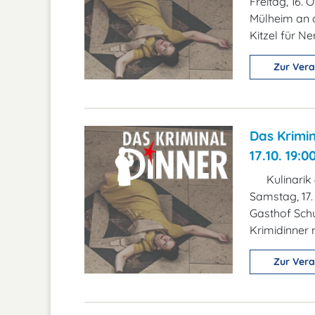
Freitag, 16.
Mülheim an d
Kitzel für Ne
Zur Vera
Das Krimin
17.10. 19:0
Kulinarik
Samstag, 17
Gasthof Schu
Krimidinner 
Zur Vera