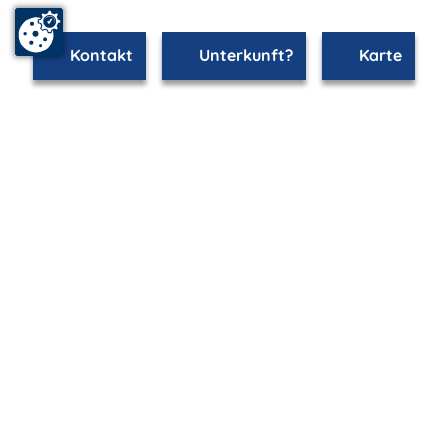
Kontakt
Unterkunft?
Karte
mvp.de - Urlaub & Freizeit
© 2026
MANET Marketing GmbH
Newsletter
Bleib auf dem Laufenden!
Melde Dich jetzt für unseren mvp.de-Newsletter an und