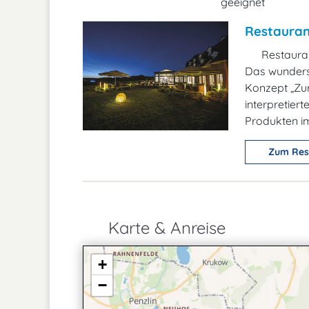
geeignet
Restauran
Restaura
Das wunders
Konzept „Zu
interpretier
Produkten i
Zum Res
Karte & Anreise
+
−