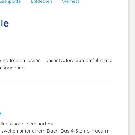
Seenplatte
Entdecken
Wellness
le
n und treiben lassen – unser Nature Spa entführt alle
ntspannung.
e
llnesshotel, Seminarhaus
iswelten unter einem Dach: Das 4-Sterne-Haus im