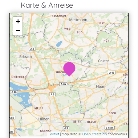
Karte & Anreise
+
−
Leaflet
| map data ©
OpenStreetMap
contributors