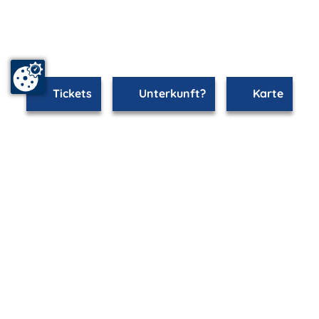
Tickets
Unterkunft?
Karte
mvp.de - Urlaub & Freizeit
© 2026
MANET Marketing GmbH
Newsletter