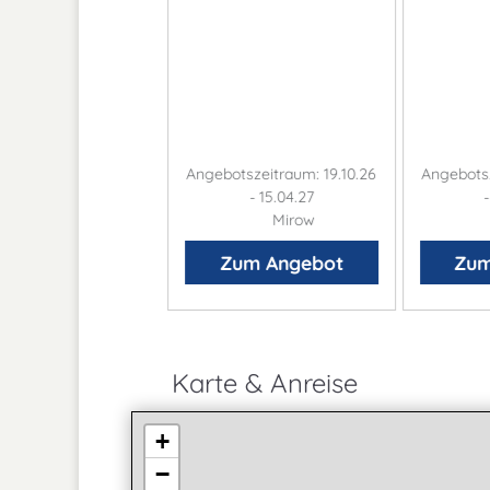
otszeitraum: 06.03.
Angebotszeitraum: 19.10.26
Angebotsz
bis 06.03.27
- 15.04.27
Mirow
Mirow
um Angebot
Zum Angebot
Zum
Karte & Anreise
+
−