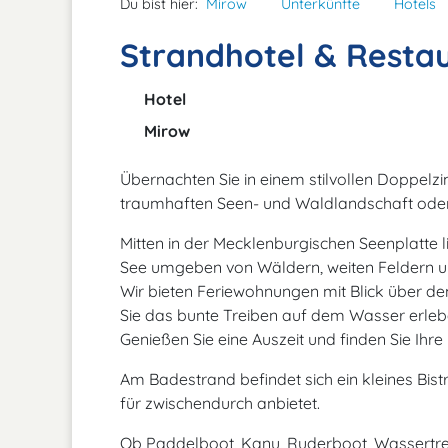
Du bist hier:
Mirow
Unterkünfte
Hotels
Strandhotel & Resta
Hotel
Mirow
Übernachten Sie in einem stilvollen Doppelz
traumhaften Seen- und Waldlandschaft oder 
Mitten in der Mecklenburgischen Seenplatte 
See umgeben von Wäldern, weiten Feldern u
Wir bieten Feriewohnungen mit Blick über de
Sie das bunte Treiben auf dem Wasser erle
Genießen Sie eine Auszeit und finden Sie Ihre
Am Badestrand befindet sich ein kleines Bis
für zwischendurch anbietet.
Ob Paddelboot, Kanu, Ruderboot, Wassertret