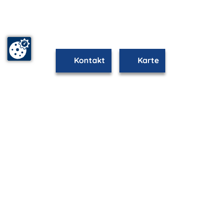
Kontakt
Karte
mvp.de - Urlaub & Freizeit
© 2026
MANET Marketing GmbH
Newsletter