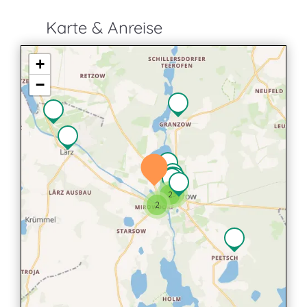
Karte & Anreise
+
−
2
3
2
2