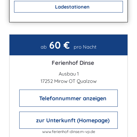
Ladestationen
60 €
Kontakt
ab
pro Nacht
Ferienhof Dinse
Ausbau 1
17252 Mirow OT Qualzow
Telefonnummer anzeigen
zur Unterkunft (Homepage)
www.ferienhof-dinse.m-vp.de