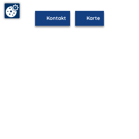
Kontakt
Karte
mvp.de - Urlaub & Freizeit
© 2026
MANET Marketing GmbH
Newsletter
Bleib auf dem Laufenden!
Melde Dich jetzt für unseren mvp.de-Newsletter an und