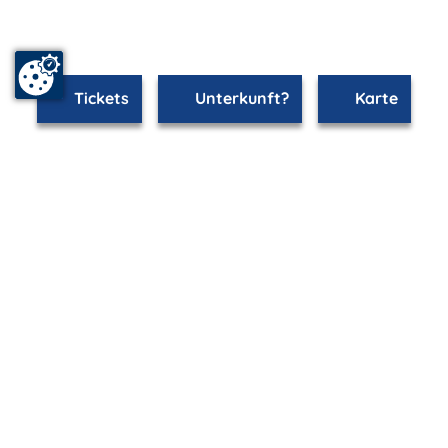
Tickets
Unterkunft?
Karte
mvp.de - Urlaub & Freizeit
© 2026
MANET Marketing GmbH
Newsletter
Bleib auf dem Laufenden!