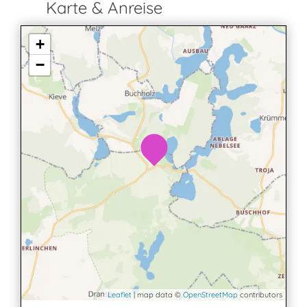
Karte & Anreise
+
−
Leaflet
| map data ©
OpenStreetMap
contributors