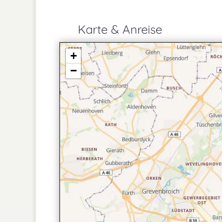
Karte & Anreise
+
−