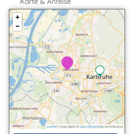
Karte & Anreise
+
−
Leaflet
| map data ©
OpenStreetMap
contributors