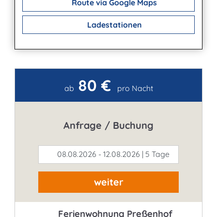
Route via Google Maps
Ladestationen
80 €
Kontakt
ab
pro Nacht
Anfrage / Buchung
08.08.2026 - 12.08.2026 | 5 Tage
weiter
Ferienwohnung Preßenhof