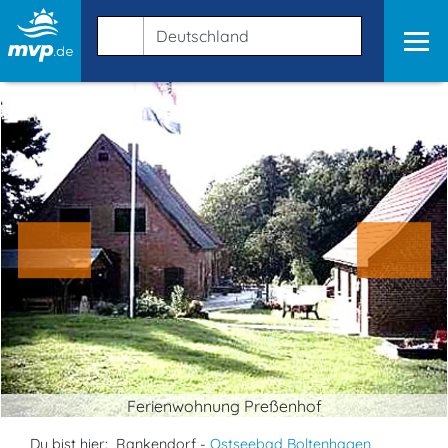
Ferienwohnung Preßenhof
Du bist hier:
Rankendorf -
Ostseebad Boltenhagen