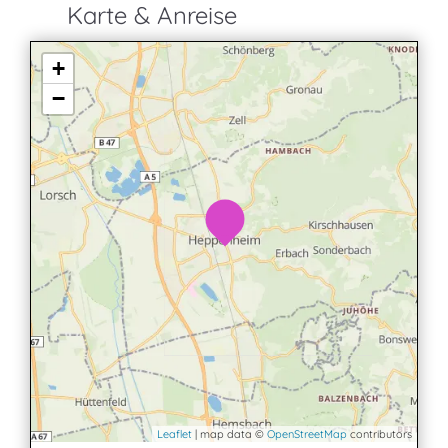
Karte & Anreise
+
−
Leaflet
| map data ©
OpenStreetMap
contributors