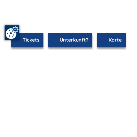
Tickets
Unterkunft?
Karte
mvp.de - Urlaub & Freizeit
© 2026
MANET Marketing GmbH
Newsletter